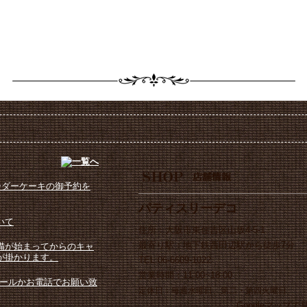
ーダーケーキの御予約を
パティスリーデコ
いて
住所：大阪市東住吉区山坂4-5-1
最寄り駅：地下鉄西田辺駅から徒歩7分
備が始まってからのキャ
が掛かります。
TEL:06-6609-1022
営業時間：11:00~18:00
メールかお電話でお願い致
定休日：毎週水曜日、第二・第四火曜日
Googleマップで