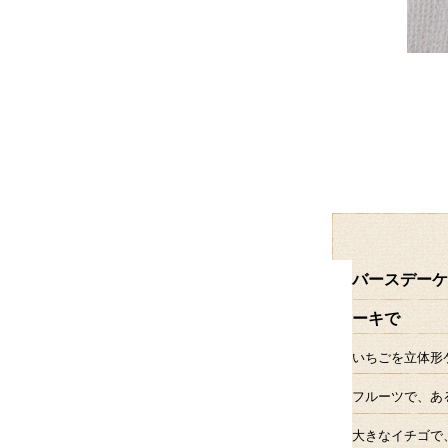
バースデーケ
ーキで
いちごを立体形
フルーツで、あ
大きなイチゴで