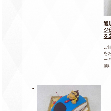
通
ジ
を
ご
を
ー
濃い