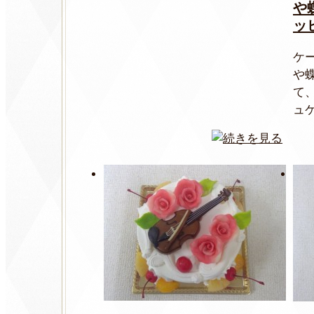
や
ッ
ケ
や
て
ュケ