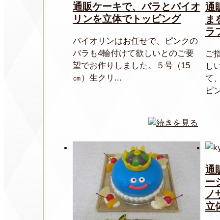
通販ケーキで、バラとバイオ
通
リンを立体でトッピング
ま
ラ
バイオリンはお任せで、ピンクの
バラも4輪付けて欲しいとのご要
ご
望でお作りしました。５号（15
し
㎝）生クリ...
て
ピン
通
ー
ノ
立