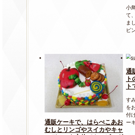
小
て
ま
ピン
通
ト
ト
す
を
付
通販ケーキで、はらぺこあお
ーキ
むしとリンゴやスイカやキャ