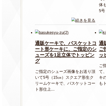
体
5号
通販ケーキで、バスケットコ
通
ート形ケーキに、ご指定のシ
ご
ューズを1足立体でトッピン
ッ
グ
ご
ご指定のシューズ画像をお送り頂
て
いて5号（15㎝）スクエア形生ク
キ
リームケーキで、バスケットコー
もト
ト形仕上...