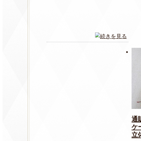
通
ケ
立