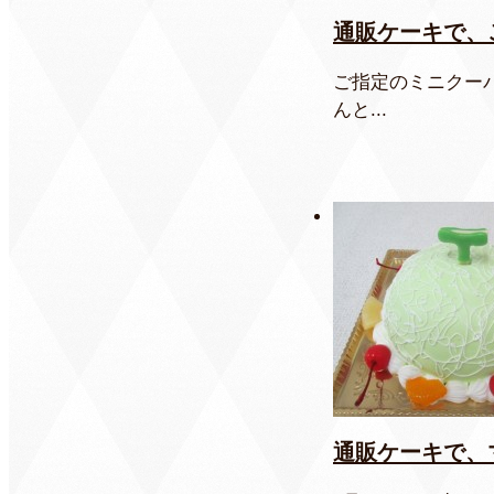
通販ケーキで、
ご指定のミニクー
んと...
通販ケーキで、