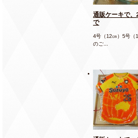
通販ケーキで、
で
4号（12㎝）5号
のご...