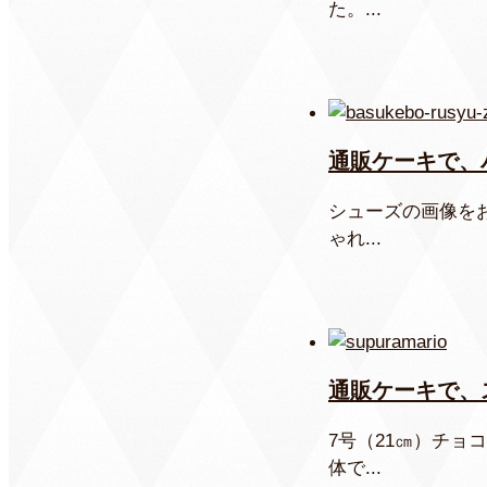
た。...
通販ケーキで、
シューズの画像を
ゃれ...
通販ケーキで、
7号（21㎝）チ
体で...