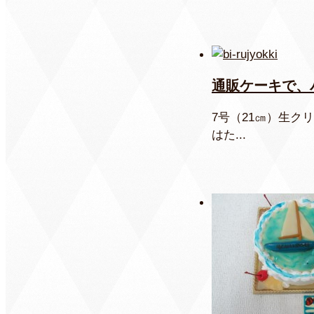
通販ケーキで、
7号（21㎝）生
はた...