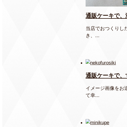
通販ケーキで、
当店でおつくりし
き、...
通販ケーキで、
イメージ画像をお
て幸...