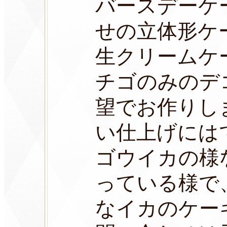
バースデーケ
せの立体形ケー
生クリームケ
チゴのみのデ
望でお作りし
い仕上げには
ゴウイカの様
っている様で
なイカのケー