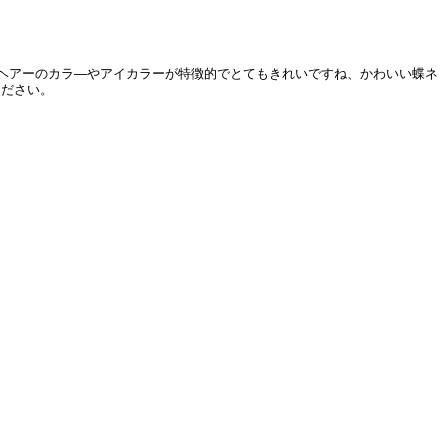
。ヘアーのカラ―やアイカラーが特徴的でとてもきれいですね、かわいい蝶ネ
ください。