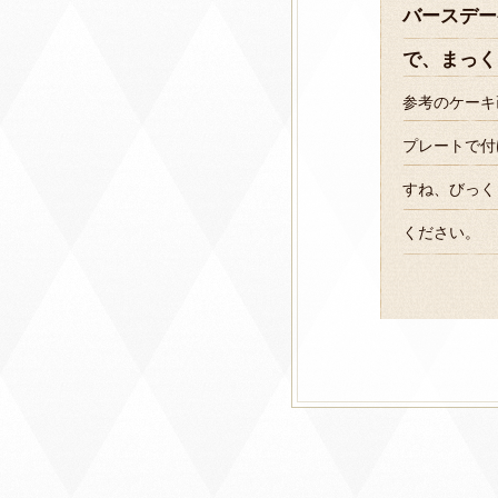
バースデー
で、まっく
参考のケーキ
プレートで付
すね、びっく
ください。