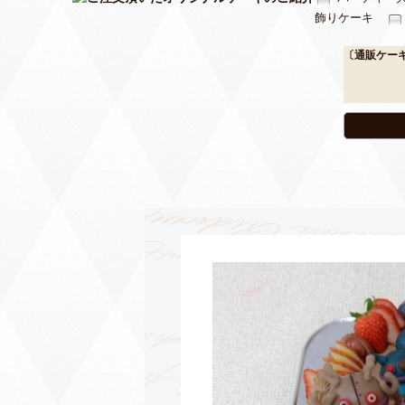
飾りケーキ
〔通販ケー