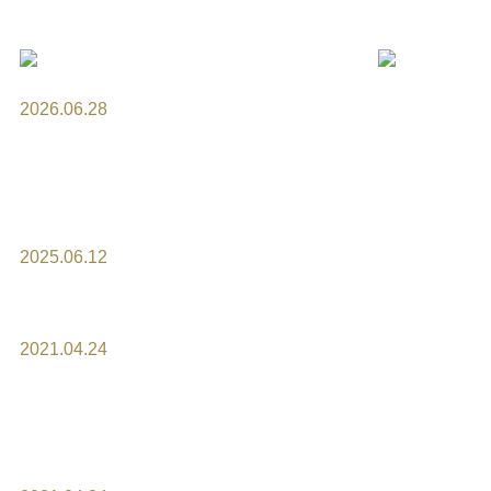
2026.06.28
7月1日より8月分のオーダーケー
キの御予約を受付させて頂きま
す。
2025.06.12
ケーキのお持帰りについて
2021.04.24
オーダーケーキは、準備が始ま
ってからのキャンセルはキャン
セル料が掛かります。