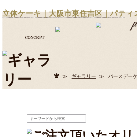
立体ケーキ｜大阪市東住吉区｜パティ
≫
ギャラリー
≫
バースデー