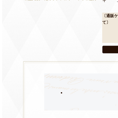
キ
〔通販ケ
て〕