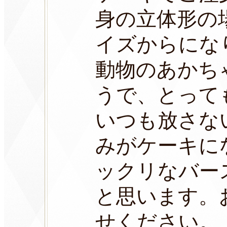
身の立体形の場
イズからにな
動物のあかち
うで、とって
いつも放さな
みがケーキに
ックリなバー
と思います。
せください。