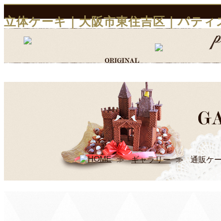
立体ケーキ｜大阪市東住吉区｜パティ
≫
ギャラリー
≫
通販ケ