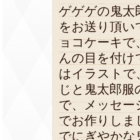
ゲゲゲの鬼太
をお送り頂いて
ョコケーキで
んの目を付け
はイラストで
じと鬼太郎服
で、メッセー
でお作りしま
でにぎやかな