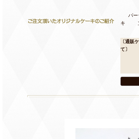
パー
キ
〔通販ケ
て〕