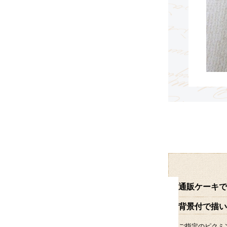
通販ケーキで
背景付で描い
ご指定のピクミ