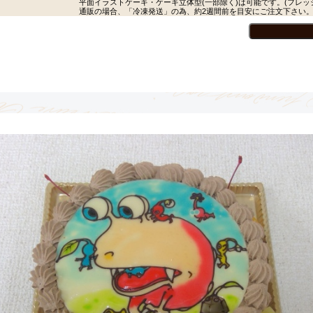
平面イラストケーキ・ケーキ立体型(一部除く)は可能です。(フレッ
通販の場合、「冷凍発送」の為、約2週間前を目安にご注文下さい