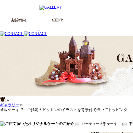
≫
ギャラリー
≫
通販ケーキで、ご指定のピクミンのイラストを背景付で描いてトッピング
パーティー大形ケーキ
平