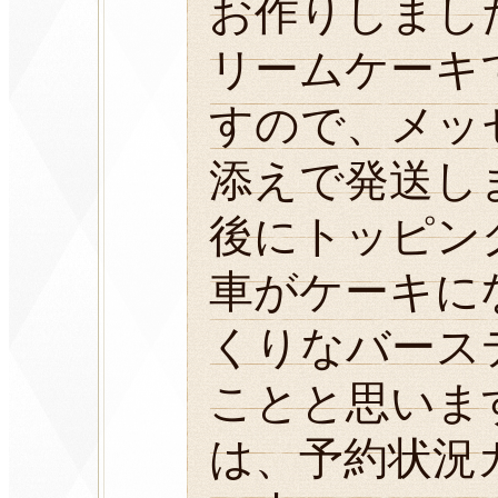
お作りしまし
リームケーキ
すので、メッ
添えで発送し
後にトッピン
車がケーキに
くりなバース
ことと思いま
は、予約状況