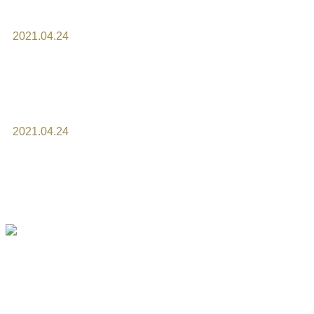
2021.04.24
オーダーケーキは、準備が始ま
ってからのキャンセルはキャン
セル料が掛かります。
2021.04.24
お問い合わせは、HPメールかお
電話でお願い致します。
｜
ホーム
｜
コンセプト
｜
オリジナル