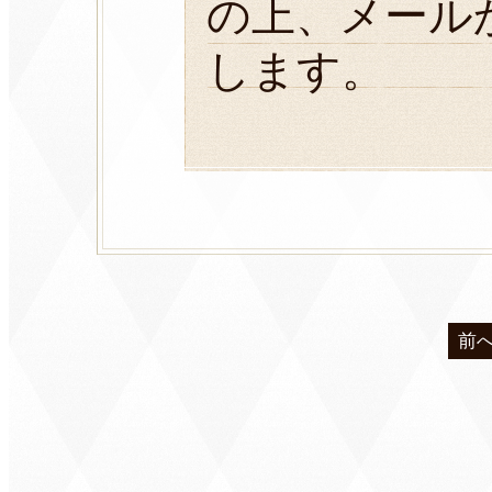
の上、メール
します。
前