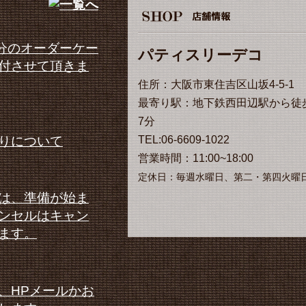
月分のオーダーケー
パティスリーデコ
付させて頂きま
住所：大阪市東住吉区山坂4-5-1
最寄り駅：地下鉄西田辺駅から徒
7分
りについて
TEL:06-6609-1022
営業時間：11:00~18:00
定休日：毎週水曜日、第二・第四火曜
は、準備が始ま
ンセルはキャン
ます。
、HPメールかお