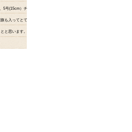
号(15cm）チ
国旗も入ってとて
ことと思います。