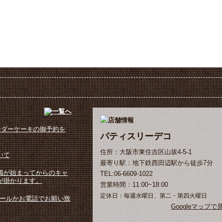
ーダーケーキの御予約を
パティスリーデコ
住所：大阪市東住吉区山坂4-5-1
いて
最寄り駅：地下鉄西田辺駅から徒歩7分
備が始まってからのキャ
TEL:06-6609-1022
が掛かります。
営業時間：11:00~18:00
定休日：毎週水曜日、第二・第四火曜日
メールかお電話でお願い致
Googleマップで