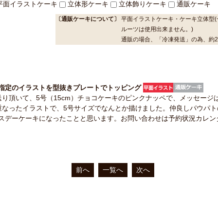
平面イラストケーキ
立体形ケーキ
立体飾りケーキ
通販ケーキ
〔通販ケーキについて〕
平面イラストケーキ・ケーキ立体型(
ルーツは使用出来ません。)
通販の場合、「冷凍発送」の為、約
指定のイラストを型抜きプレートでトッピング
送り頂いて、5号（15cm）チョコケーキのピンクナッペで、メッセージ
重なったイラストで、5号サイズでなんとか描けました。仲良しパウパ
スデーケーキになったことと思います。お問い合わせは予約状況カレン
前へ
一覧へ
次へ