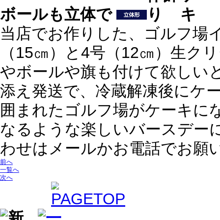
ボールも立体で
当店でお作りした、ゴルフ場
（15㎝）と4号（12㎝）生ク
やボールや旗も付けて欲しい
添え発送で、冷蔵解凍後にケ
囲まれたゴルフ場がケーキに
なるような楽しいバースデー
わせはメールかお電話でお願
前へ
一覧へ
次へ