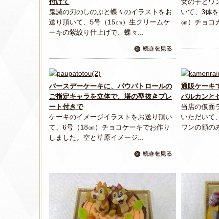
付けて
女の子とワ
鬼滅の刃のしのぶと蝶々のイラストをお
いて、3体を
送り頂いて、5号（15㎝）生クリームケ
㎝）チョコガ
ーキの紫絞り仕上げで、蝶々...
バースデーケーキに、パウパトロールの
通販ケーキ
ご指定キャラを立体で、塔の型抜きプレ
バルカンと
ート付きで
当店の仮面
ケーキのイメージイラストをお送り頂い
いただいて
て、6号（18㎝）チョコケーキでお作り
ワンの顔のみ
しました。空と草原イメージ...