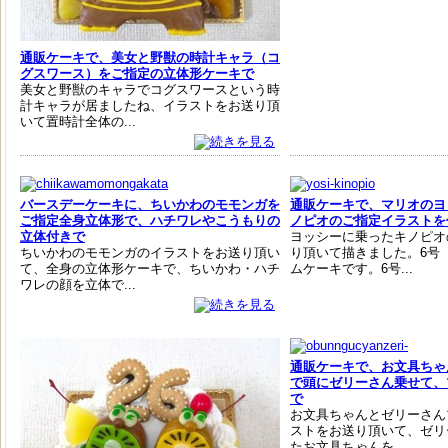
通販ケーキで、美女と野獣の時計キャラ（コ
グスワース）をご指定の立体形ケーキで
美女と野獣のキャラでコグスワースという時
計キャラが居ましたね、イラストをお送り頂
いて置時計全体の...
バースデーケーキに、ちいかわのモモンガを
通販ケーキで、マリオのヨ
ご指定全身立体形で、ハチワレやこうもりの
ノピオのご指定イラストを
立体付きで
ヨッシーに乗ったキノピオ
ちいかわのモモンガのイラストをお送り頂い
り頂いて描きました。6号（
て、全身の立体形ケーキで、ちいかわ・ハチ
ムケーキです。6号...
ワレの顔を立体で...
通販ケーキで、お文具ちゃ
で頭にゼリーさん乗せて、
で
お文具ちゃんとゼリーさん
ストをお送り頂いて、ゼリ
たお文具ちゃんを...