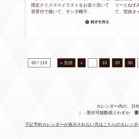
指定クリスマスイラストをお送り頂いて
リーとねず
背景付で描いて、サンタ帽子...
て、型抜きイ
50 / 119
« 先頭
«
...
10
20
30
カレンダー内の、日
△：受付可能数残りわずか
要
下記予約カレンダーが表示されない方はこちらのカレンダ