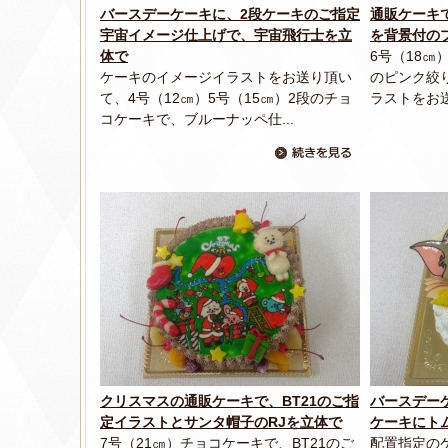
バースデーケーキに、2段ケーキのご指定
通販ケーキ
宇宙イメージ仕上げで、宇宙飛行士を立
を背景付の
体で
6号（18
ケーキのイメージイラストをお送り頂い
のピンク絞
て、4号（12㎝）5号（15㎝）2段のチョ
ラストをお送
コケーキで、ブルーナッペ仕...
クリスマスの通販ケーキで、BT21のご指
バースデー
定イラストとサンタ帽子のRJを立体で
ケーキにト
7号（21㎝）チョコケーキで、BT21のご
配置指定の