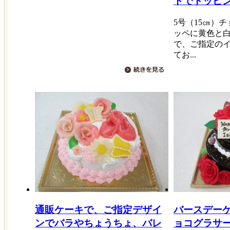
トでトッピ
5号（15㎝）
ッペに黄色と
で、ご指定の
てお...
通販ケーキで、ご指定デザイ
バースデー
ンでバラやちょうちょ、バレ
ョコグラサ